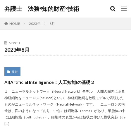
弁護士 法務×知的財産×技術
HOME
2023年
8月
MONTH
2023年8月
技術
AI(Artificial Intelligence：人工知能)の基礎２
１ ニューラルネットワーク（Neural Network）モデル 人間の脳内にある
神経細胞をニューロン(neuron)といい、神経細胞網を数理モデルで表現した
ものがニューラルネットワーク（Neural Network）です。 ニューロンの構
造は、図のようになっており、中心には細胞体（soma）があり、細胞体の中
には細胞核（cell nucleus）、細胞体の表面からは枝状に伸びた樹状突起（de
[…]