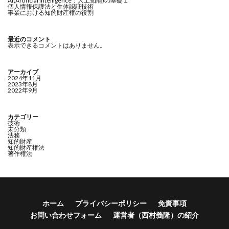
AI(Artificial Intelligence：人工知能)の基礎１
個人情報保護法と生体認証技術
事業における知的財産権の役割
最近のコメント
表示できるコメントはありません。
アーカイブ
2024年11月
2023年8月
2022年9月
カテゴリー
技術
未分類
法務
知的財産
知的財産権法
著作権法
ホーム
プライバシーポリシー
免責事項
お問い合わせフォーム
運営者（西村義隆）の紹介